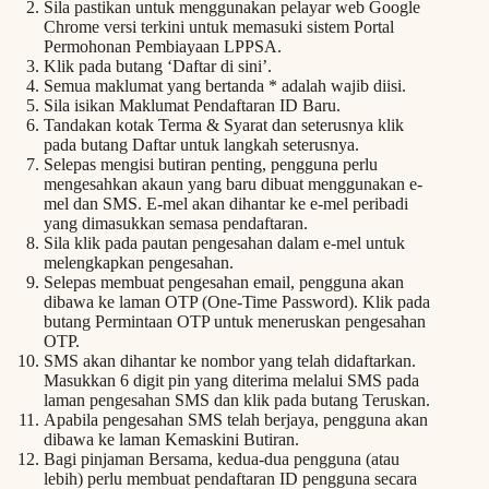
Sila pastikan untuk menggunakan pelayar web Google
Chrome versi terkini untuk memasuki sistem Portal
Permohonan Pembiayaan LPPSA.
Klik pada butang ‘Daftar di sini’.
Semua maklumat yang bertanda * adalah wajib diisi.
Sila isikan Maklumat Pendaftaran ID Baru.
Tandakan kotak Terma & Syarat dan seterusnya klik
pada butang Daftar untuk langkah seterusnya.
Selepas mengisi butiran penting, pengguna perlu
mengesahkan akaun yang baru dibuat menggunakan e-
mel dan SMS. E-mel akan dihantar ke e-mel peribadi
yang dimasukkan semasa pendaftaran.
Sila klik pada pautan pengesahan dalam e-mel untuk
melengkapkan pengesahan.
Selepas membuat pengesahan email, pengguna akan
dibawa ke laman OTP (One-Time Password). Klik pada
butang Permintaan OTP untuk meneruskan pengesahan
OTP.
SMS akan dihantar ke nombor yang telah didaftarkan.
Masukkan 6 digit pin yang diterima melalui SMS pada
laman pengesahan SMS dan klik pada butang Teruskan.
Apabila pengesahan SMS telah berjaya, pengguna akan
dibawa ke laman Kemaskini Butiran.
Bagi pinjaman Bersama, kedua-dua pengguna (atau
lebih) perlu membuat pendaftaran ID pengguna secara