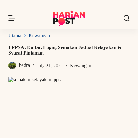
S
k
i
p
t
o
Utama
Kewangan
c
o
LPPSA: Daftar, Login, Semakan Jadual Kelayakan &
n
Syarat Pinjaman
t
e
badra
July 21, 2021
Kewangan
n
t