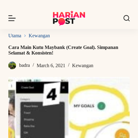
S
k
i
p
t
o
Utama
Kewangan
c
o
Cara Main Kutu Maybank (Create Goal). Simpanan
n
Selamat & Konsisten!
t
e
badra
March 6, 2021
Kewangan
n
t