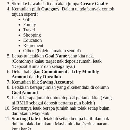
Skrol ke bawah sikit dan akan jumpa
Create Goal +
Kemudian pilih
Category
. Dalam tu ada banyak contoh
tujuan seperti :
Gift
Family
Travel
Shopping
Education
Retirement
Others (boleh namakan sendiri)
Lepas tu letakkan
Goal Name
yang kita nak.
(Contohnya kalau target nak deposit rumah, letak
‘Deposit Rumah’ dan sebagainya.)
Dekat bahagian
Commitment
ada
by
Monthly
Amount
dan
by Duration
.
Kemudian klik
Saving Account-i
Letakkan berapa jumlah yang dikehendaki di column
Goal Amount
Letak berapa jumlah untuk deposit pertama kita. (Yang
ni RM10 sebagai deposit pertama pun boleh.)
Seterusnya letak berapa jumlah nak tolak setiap bulan
dari akaun Maybank.
Starting Date
tu letaklah setiap berapa haribulan nak
duit tu tolak dari akaun Maybank kita. (serius macam
kutu kan?)