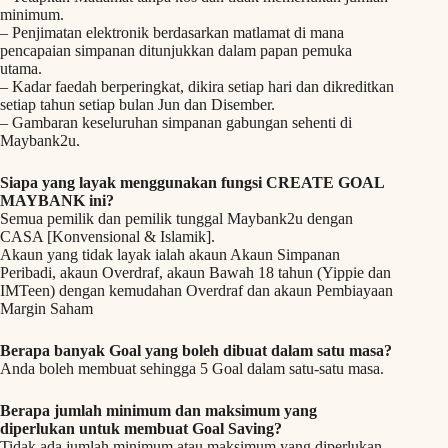
minimum.
– Penjimatan elektronik berdasarkan matlamat di mana
pencapaian simpanan ditunjukkan dalam papan pemuka
utama.
– Kadar faedah berperingkat, dikira setiap hari dan dikreditkan
setiap tahun setiap bulan Jun dan Disember.
– Gambaran keseluruhan simpanan gabungan sehenti di
Maybank2u.
Siapa yang layak menggunakan fungsi CREATE GOAL
MAYBANK ini?
Semua pemilik dan pemilik tunggal Maybank2u dengan
CASA [Konvensional & Islamik].
Akaun yang tidak layak ialah akaun Akaun Simpanan
Peribadi, akaun Overdraf, akaun Bawah 18 tahun (Yippie dan
IMTeen) dengan kemudahan Overdraf dan akaun Pembiayaan
Margin Saham
Berapa banyak Goal yang boleh dibuat dalam satu masa?
Anda boleh membuat sehingga 5 Goal dalam satu-satu masa.
Berapa jumlah minimum dan maksimum yang
diperlukan untuk membuat Goal Saving?
Tidak ada jumlah minimum atau maksimum yang diperlukan.