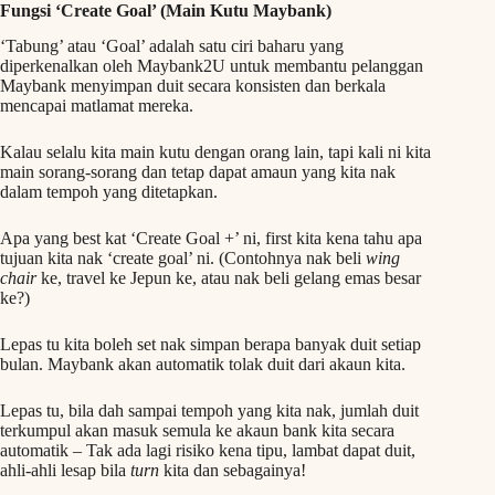
Fungsi ‘Create Goal’ (Main Kutu Maybank)
‘Tabung’ atau ‘Goal’ adalah satu ciri baharu yang
diperkenalkan oleh Maybank2U untuk membantu pelanggan
Maybank menyimpan duit secara konsisten dan berkala
mencapai matlamat mereka.
Kalau selalu kita main kutu dengan orang lain, tapi kali ni kita
main sorang-sorang dan tetap dapat amaun yang kita nak
dalam tempoh yang ditetapkan.
Apa yang best kat ‘Create Goal +’ ni, first kita kena tahu apa
tujuan kita nak ‘create goal’ ni. (Contohnya nak beli
wing
chair
ke, travel ke Jepun ke, atau nak beli gelang emas besar
ke?)
Lepas tu kita boleh set nak simpan berapa banyak duit setiap
bulan. Maybank akan automatik tolak duit dari akaun kita.
Lepas tu, bila dah sampai tempoh yang kita nak, jumlah duit
terkumpul akan masuk semula ke akaun bank kita secara
automatik – Tak ada lagi risiko kena tipu, lambat dapat duit,
ahli-ahli lesap bila
turn
kita dan sebagainya!