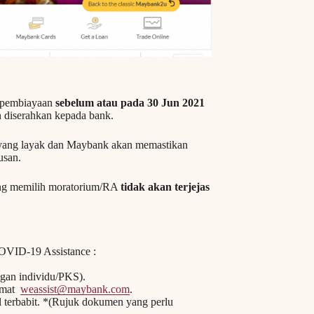
n/pembiayaan
sebelum atau pada 30 Jun 2021
 diserahkan kepada bank.
n yang layak dan Maybank akan memastikan
usan.
ng memilih moratorium/RA
tidak akan terjejas
OVID-19 Assistance :
ggan individu/PKS).
lamat
weassist@maybank.com
.
terbabit. *(Rujuk dokumen yang perlu