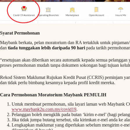
Syarat Permohonan
Maybank berkata, pelan moratorium dan RA tertakluk untuk pinjama
dan
tiada tunggakan lebih daripada 90 hari
pada tarikh permohonan
“ersetujuan akan diberikan secara automatik kepada semua pelangga
proses permohonan mudah tanpa dokumen sokongan bagi tujuan kelul
Rekod Sistem Maklumat Rujukan Kredit Pusat (CCRIS) peminjam ya
dan tidak perlu bimbang kesannya kepada profil kredit mereka.
Cara Permohonan Moratorium Maybank PEMULIH
Untuk membuat permohonan, sila layari laman web Maybank C
www.maybank2u.com.my/covid19
.
Pelanggan boleh mengklik pada butan ‘kirim e-mel’ (bagi pelan
Jika tidak jumpa butang tersebut, sila kirimkan e-mel anda ke a
Lengkapkan maklumat yang diperlukan sebelum mengirim e-mel 