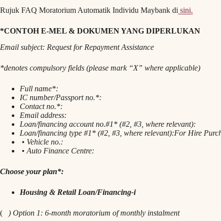
Rujuk FAQ Moratorium Automatik Individu Maybank di
sini.
*CONTOH E-MEL & DOKUMEN YANG DIPERLUKAN
Email subject: Request for Repayment Assistance
*denotes compulsory fields (please mark “X” where applicable)
Full name*:
IC number/Passport no.*:
Contact no.*:
Email address:
Loan/financing account no.#1* (#2, #3, where relevant):
Loan/financing type #1* (#2, #3, where relevant):For Hire Purc
• Vehicle no.:
• Auto Finance Centre:
Choose your plan*:
Housing & Retail Loan/Financing-i
(
) Option 1: 6-month moratorium of monthly instalment