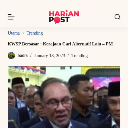
S
k
i
p
t
o
Utama
Trending
c
o
KWSP Bersasar : Kerajaan Cari Alternatif Lain – PM
n
t
badra
January 18, 2023
Trending
e
n
t