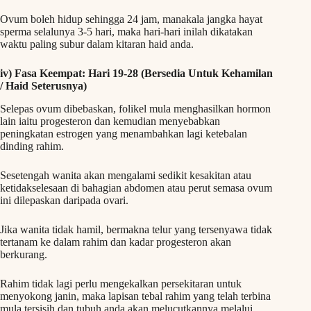
Ovum boleh hidup sehingga 24 jam, manakala jangka hayat
sperma selalunya 3-5 hari, maka hari-hari inilah dikatakan
waktu paling subur dalam kitaran haid anda.
iv) Fasa Keempat: Hari 19-28 (Bersedia Untuk Kehamilan
/ Haid Seterusnya)
Selepas ovum dibebaskan, folikel mula menghasilkan hormon
lain iaitu progesteron dan kemudian menyebabkan
peningkatan estrogen yang menambahkan lagi ketebalan
dinding rahim.
Sesetengah wanita akan mengalami sedikit kesakitan atau
ketidakselesaan di bahagian abdomen atau perut semasa ovum
ini dilepaskan daripada ovari.
Jika wanita tidak hamil, bermakna telur yang tersenyawa tidak
tertanam ke dalam rahim dan kadar progesteron akan
berkurang.
Rahim tidak lagi perlu mengekalkan persekitaran untuk
menyokong janin, maka lapisan tebal rahim yang telah terbina
mula tersisih dan tubuh anda akan melucutkannya melalui