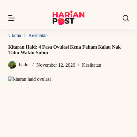
S
k
i
p
t
o
Utama
Kesihatan
c
o
Kitaran Haid: 4 Fasa Ovulasi Kena Faham Kalau Nak
n
Tahu Waktu Subur
t
e
badra
November 12, 2020
Kesihatan
n
t