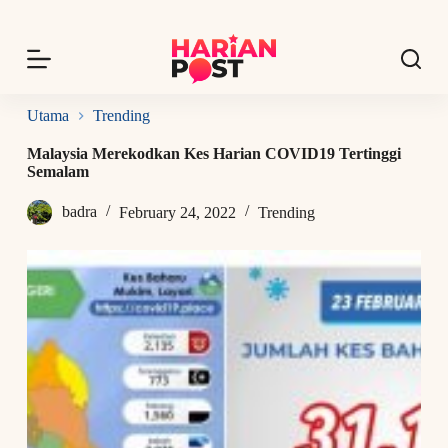
S
k
i
p
t
o
Utama
Trending
c
o
Malaysia Merekodkan Kes Harian COVID19 Tertinggi
n
Semalam
t
e
badra
February 24, 2022
Trending
n
t