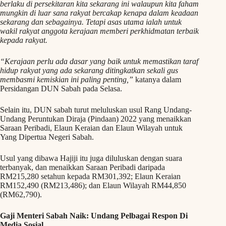
berlaku di persekitaran kita sekarang ini walaupun kita faham
mungkin di luar sana rakyat bercakap kenapa dalam keadaan
sekarang dan sebagainya. Tetapi asas utama ialah untuk
wakil rakyat anggota kerajaan memberi perkhidmatan terbaik
kepada rakyat.
“Kerajaan perlu ada dasar yang baik untuk memastikan taraf
hidup rakyat yang ada sekarang ditingkatkan sekali gus
membasmi kemiskian ini paling penting,”
katanya dalam
Persidangan DUN Sabah pada Selasa.
Selain itu, DUN sabah turut meluluskan usul Rang Undang-
Undang Peruntukan Diraja (Pindaan) 2022 yang menaikkan
Saraan Peribadi, Elaun Keraian dan Elaun Wilayah untuk
Yang Dipertua Negeri Sabah.
Usul yang dibawa Hajiji itu juga diluluskan dengan suara
terbanyak, dan menaikkan Saraan Peribadi daripada
RM215,280 setahun kepada RM301,392; Elaun Keraian
RM152,490 (RM213,486); dan Elaun Wilayah RM44,850
(RM62,790).
Gaji Menteri Sabah Naik: Undang Pelbagai Respon Di
Media Sosial