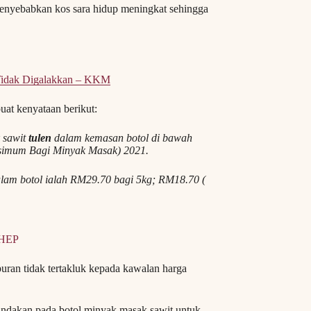
 menyebabkan kos sara hidup meningkat sehingga
idak Digalakkan – KKM
at kenyataan berikut:
sawit
tulen
dalam kemasan botol di bawah
simum Bagi Minyak Masak) 2021.
alam botol ialah RM29.70 bagi 5kg; RM18.70 (
HEP
ran tidak tertakluk kepada kawalan harga
tandakan pada botol minyak masak sawit untuk