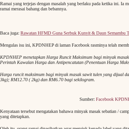
Ramai yang terjejas dengan masalah yang berlaku pada ketika ini. Ia
ramai merasai bahang dan bebannya.
Baca juga:
Rawatan HFMD Guna Serbuk Kunyit & Daun Semambu T
Mengulas isu ini, KPDNHEP di laman Facebook rasminya telah membu
KPDNHEP menetapkan Harga Runcit Maksimum bagi minyak masak 
Perintah Kawalan Harga dan Antipencatutan (Penentuan Harga Mak
Harga runcit maksimum bagi minyak masak sawit tulen yang dijual d
3kg); RM12.70 ( 2kg) dan RM6.70 bagi sekilogram.
Sumber:
Facebook KPDN
Kenyataan tersebut mengatakan bahawa minyak masak sebatian / campu
yang ditetapkan.
Oleh itu, orang ramai dinasihatkan agar merujuk kepada label yang di