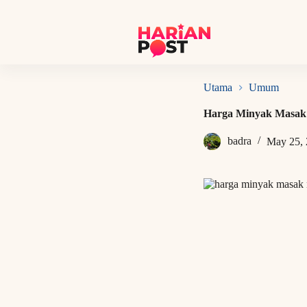
S
k
i
p
t
o
c
Utama
Umum
o
n
Harga Minyak Masak
t
e
badra
May 25,
n
t