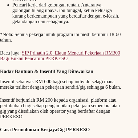
Pencari kerja dari golongan rentan. Antaranya,
golongan hilang upaya, ibu tunggal, ketua keluarga
kurang berkemampuan yang berdaftar dengan e-Kasih,
gelandangan dan sebagainya.
*Nota: Semua pekerja untuk program ini mesti berumur 18-60
tahun.
Baca juga:
SIP Prihatin 2.0: Elaun Mencari Pekerjaan RM300
Bagi Bukan Pencarum PERKESO
Kadar Bantuan & Insentif Yang Ditawarkan
Insentif sebanyak RM 600 bagi setiap individu selagi mana
mereka terlibat dengan pekerjaan sendiri/gig sehingga 6 bulan.
Insentif berjumlah RM 200 kepada organisasi, platform atau
pertubuhan bagi setiap pengambilan pekerjaan sementara atau
gig yang disediakan oleh operator yang berdaftar dengan
PERKESO.
Cara Permohonan KerjayaGig PERKESO