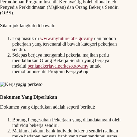
Permohonan Program Insentif KerjayaGig boleh dibuat oleh
Penyedia Perkhidmatan (Majikan) dan Orang Bekerja Sendiri
(OBS).
Sila rujuk langkah di bawah:
Log masuk di
www.myfuturejobs.gov.my
dan mohon
pekerjaan yang tersenarai di bawah kategori pekerjaan
sendiri.
Selepas berjaya mengambil pekerja, majikan perlu
mendaftarkan Orang Bekerja Sendiri yang berjaya
melalui
penjanakerjaya.perkeso.gov.my
untuk
memohon insentif Program KerjayaGig.
Dokumen Yang Diperlukan
Dokumen yang diperlukan adalah seperti berikut:
Borang Pengesahan Pekerjaan yang ditandatangani oleh
individu bekerja sendiri.
Maklumat akaun bank individu bekerja sendiri (salinan
muka hadapan penyata bank yang mengandungi nama