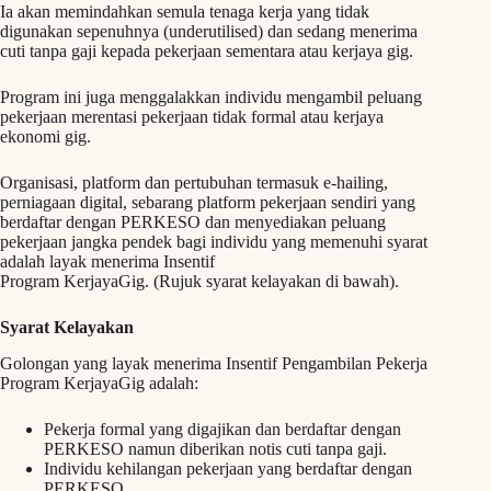
Ia akan memindahkan semula tenaga kerja yang tidak
digunakan sepenuhnya (underutilised) dan sedang menerima
cuti tanpa gaji kepada pekerjaan sementara atau kerjaya gig.
Program ini juga menggalakkan individu mengambil peluang
pekerjaan merentasi pekerjaan tidak formal atau kerjaya
ekonomi gig.
Organisasi, platform dan pertubuhan termasuk e-hailing,
perniagaan digital, sebarang platform pekerjaan sendiri yang
berdaftar dengan PERKESO dan menyediakan peluang
pekerjaan jangka pendek bagi individu yang memenuhi syarat
adalah layak menerima Insentif
Program KerjayaGig. (Rujuk syarat kelayakan di bawah).
Syarat Kelayakan
Golongan yang layak menerima Insentif Pengambilan Pekerja
Program KerjayaGig adalah:
Pekerja formal yang digajikan dan berdaftar dengan
PERKESO namun diberikan notis cuti tanpa gaji.
Individu kehilangan pekerjaan yang berdaftar dengan
PERKESO.