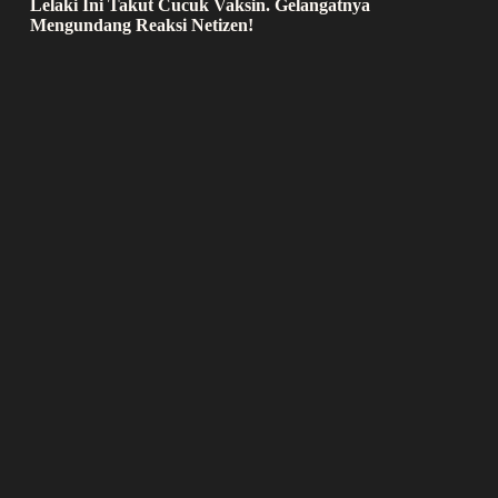
Lelaki Ini Takut Cucuk Vaksin. Gelangatnya
Mengundang Reaksi Netizen!