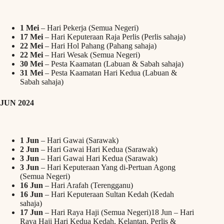
1 Mei
– Hari Pekerja (Semua Negeri)
17 Mei
– Hari Keputeraan Raja Perlis (Perlis sahaja)
22 Mei
– Hari Hol Pahang (Pahang sahaja)
22 Mei
– Hari Wesak (Semua Negeri)
30 Mei
– Pesta Kaamatan (Labuan & Sabah sahaja)
31 Mei
– Pesta Kaamatan Hari Kedua (Labuan &
Sabah sahaja)
JUN 2024
1 Jun
– Hari Gawai (Sarawak)
2 Jun
– Hari Gawai Hari Kedua (Sarawak)
3 Jun
– Hari Gawai Hari Kedua (Sarawak)
3 Jun
– Hari Keputeraan Yang di-Pertuan Agong
(Semua Negeri)
16 Jun
– Hari Arafah (Terengganu)
16 Jun
– Hari Keputeraan Sultan Kedah (Kedah
sahaja)
17 Jun
– Hari Raya Haji (Semua Negeri)18 Jun – Hari
Raya Haji Hari Kedua Kedah, Kelantan, Perlis &