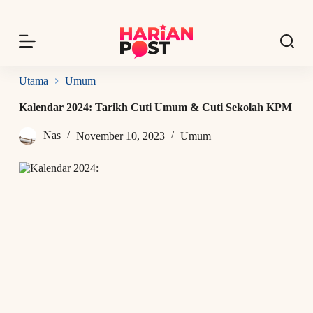
S
k
i
p
t
o
Utama
Umum
c
o
Kalendar 2024: Tarikh Cuti Umum & Cuti Sekolah KPM
n
t
Nas
November 10, 2023
Umum
e
n
t