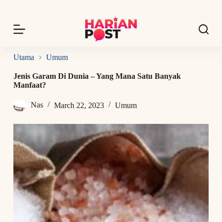
S
k
i
p
t
o
Utama
Umum
c
o
Jenis Garam Di Dunia – Yang Mana Satu Banyak
n
Manfaat?
t
e
Nas
March 22, 2023
Umum
n
t