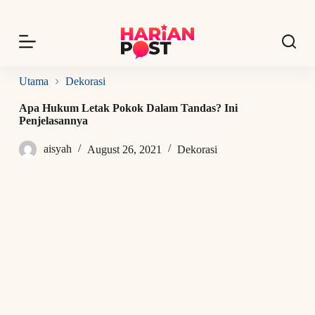
S
k
i
p
t
o
Utama
Dekorasi
c
o
Apa Hukum Letak Pokok Dalam Tandas? Ini
n
Penjelasannya
t
e
aisyah
August 26, 2021
Dekorasi
n
t