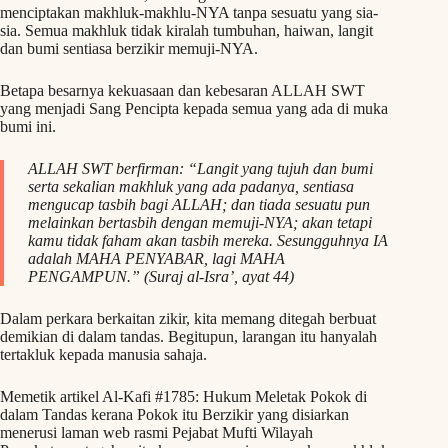
menciptakan makhluk-makhlu-NYA tanpa sesuatu yang sia-
sia. Semua makhluk tidak kiralah tumbuhan, haiwan, langit
dan bumi sentiasa berzikir memuji-NYA.
Betapa besarnya kekuasaan dan kebesaran ALLAH SWT
yang menjadi Sang Pencipta kepada semua yang ada di muka
bumi ini.
ALLAH SWT berfirman: “Langit yang tujuh dan bumi
serta sekalian makhluk yang ada padanya, sentiasa
mengucap tasbih bagi ALLAH; dan tiada sesuatu pun
melainkan bertasbih dengan memuji-NYA; akan tetapi
kamu tidak faham akan tasbih mereka. Sesungguhnya IA
adalah MAHA PENYABAR, lagi MAHA
PENGAMPUN.” (Suraj al-Isra’, ayat 44)
Dalam perkara berkaitan zikir, kita memang ditegah berbuat
demikian di dalam tandas. Begitupun, larangan itu hanyalah
tertakluk kepada manusia sahaja.
Memetik artikel Al-Kafi #1785: Hukum Meletak Pokok di
dalam Tandas kerana Pokok itu Berzikir yang disiarkan
menerusi laman web rasmi Pejabat Mufti Wilayah