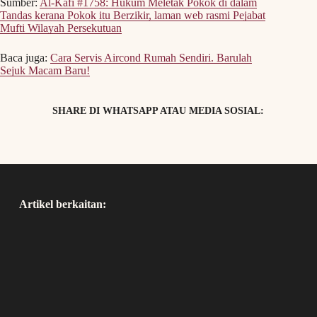
Sumber:
Al-Kafi #1758: Hukum Meletak Pokok di dalam
Tandas kerana Pokok itu Berzikir, laman web rasmi Pejabat
Mufti Wilayah Persekutuan
Baca juga:
Cara Servis Aircond Rumah Sendiri. Barulah
Sejuk Macam Baru!
SHARE DI WHATSAPP ATAU MEDIA SOSIAL:
Artikel berkaitan: