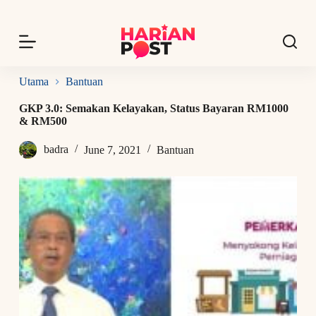
S
k
i
p
t
o
Utama
Bantuan
c
o
GKP 3.0: Semakan Kelayakan, Status Bayaran RM1000
n
& RM500
t
e
badra
June 7, 2021
Bantuan
n
t