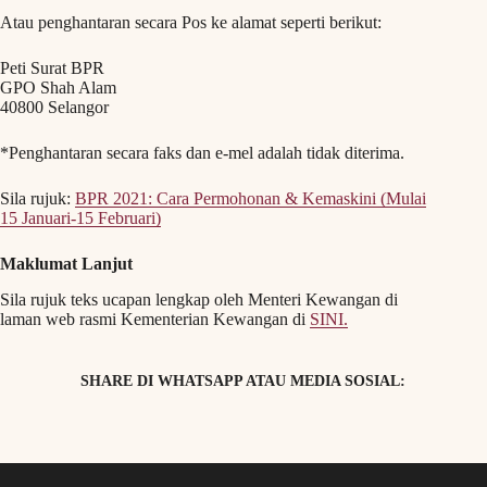
Atau penghantaran secara Pos ke alamat seperti berikut:
Peti Surat BPR
GPO Shah Alam
40800 Selangor
*Penghantaran secara faks dan e-mel adalah tidak diterima.
Sila rujuk:
BPR 2021: Cara Permohonan & Kemaskini (Mulai
15 Januari-15 Februari)
Maklumat Lanjut
Sila rujuk teks ucapan lengkap oleh Menteri Kewangan di
laman web rasmi Kementerian Kewangan di
SINI.
SHARE DI WHATSAPP ATAU MEDIA SOSIAL: