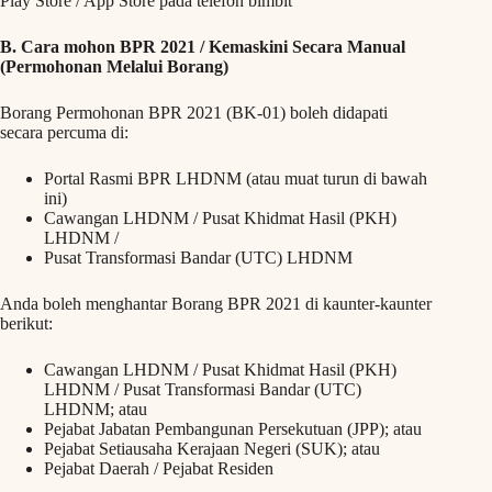
Play Store / App Store pada telefon bimbit
B. Cara mohon BPR 2021 / Kemaskini Secara Manual
(Permohonan Melalui Borang)
Borang Permohonan BPR 2021 (BK-01) boleh didapati
secara percuma di:
Portal Rasmi BPR LHDNM (atau muat turun di bawah
ini)
Cawangan LHDNM / Pusat Khidmat Hasil (PKH)
LHDNM /
Pusat Transformasi Bandar (UTC) LHDNM
Anda boleh menghantar Borang BPR 2021 di kaunter-kaunter
berikut:
Cawangan LHDNM / Pusat Khidmat Hasil (PKH)
LHDNM / Pusat Transformasi Bandar (UTC)
LHDNM; atau
Pejabat Jabatan Pembangunan Persekutuan (JPP); atau
Pejabat Setiausaha Kerajaan Negeri (SUK); atau
Pejabat Daerah / Pejabat Residen