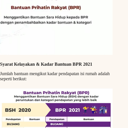
Syarat Kelayakan & Kadar Bantuan BPR 2021
Jumlah bantuan mengikut kadar pendapatan isi rumah adalah
seperti berikut: