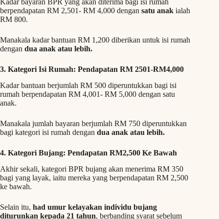
Kadar bayaran BPR yang akan diterima bagi isi rumah
berpendapatan RM 2,501- RM 4,000 dengan
satu anak
ialah
RM 800.
Manakala kadar bantuan RM 1,200 diberikan untuk isi rumah
dengan
dua anak atau lebih.
3. Kategori Isi Rumah: Pendapatan RM 2501-RM4,000
Kadar bantuan berjumlah RM 500 diperuntukkan bagi isi
rumah berpendapatan RM 4,001- RM 5,000 dengan satu
anak.
Manakala jumlah bayaran berjumlah RM 750 diperuntukkan
bagi kategori isi rumah dengan
dua anak atau lebih.
4. Kategori Bujang: Pendapatan RM2,500 Ke Bawah
Akhir sekali, kategori BPR bujang akan menerima RM 350
bagi yang layak, iaitu mereka yang berpendapatan RM 2,500
ke bawah.
Selain itu,
had umur kelayakan individu bujang
diturunkan kepada 21 tahun
, berbanding syarat sebelum