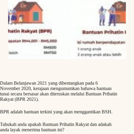
Dalam Belanjawan 2021 yang dibentangkan pada 6
November 2020, kerajaan mengumumkan bahawa bantuan
tunai secara bersasar akan diteruskan melalui Bantuan Prihatin
Rakyat (BPR 2021).
BPR adalah bantuan terkini yang akan menggantikan BSH.
Tahukah anda apakah Bantuan Prihatin Rakyat dan adakah
anda layak menerima bantuan ini?