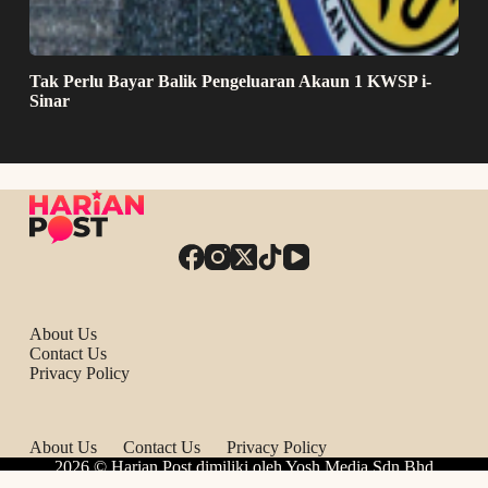
Tak Perlu Bayar Balik Pengeluaran Akaun 1 KWSP i-
Sinar
About Us
Contact Us
Privacy Policy
About Us
Contact Us
Privacy Policy
2026 © Harian Post dimiliki oleh Yosh Media Sdn Bhd
201801036419 (1298449-X).