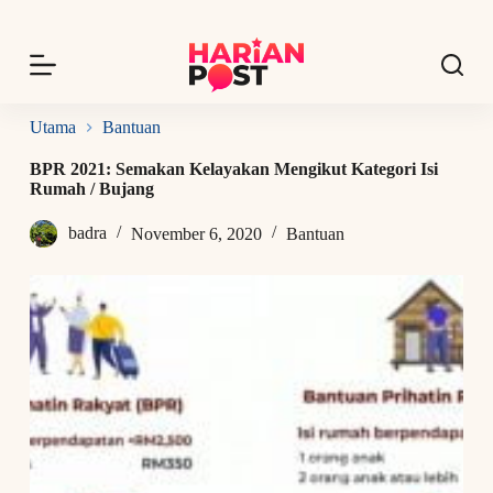
S
k
i
p
t
o
Utama
Bantuan
c
o
BPR 2021: Semakan Kelayakan Mengikut Kategori Isi
n
Rumah / Bujang
t
e
badra
November 6, 2020
Bantuan
n
t