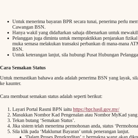
Untuk menerima bayaran BPR secara tunai, penerima perlu m
Cawangan BSN.
Hanya wakil yang didaftarkan sahaja dibenarkan untuk mewaki
Pelanggan juga diminta untuk mempraktikkan penjarakan fizikal
muka semasa melakukan transaksi perbankan di mana-mana AT
BSN.
Untuk keterangan lanjut, sila hubungi Pusat Hubungan Pelangg
Cara Semakan Status
Untuk memastikan bahawa anda adalah penerima BSN yang layak, sila 
ke kaunter.
Cara membuat semakan status adalah seperti berikut:
Layari Portal Rasmi BPN iaitu
https://bpr.hasil.gov.my/
Masukkan Nombor Kad Pengenalan atau Nombor MyKad yang d
Tekan butang ‘Semakan Status’.
Jika sistem telah menerima permohonan anda, status ‘Permohona
Sila klik pada ‘Maklumat Bayaran’ untuk penerangan lanjut.
‘Dalam Proses Pengkreditan’ = bermakna wang akan dikr