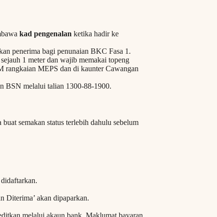
embawa
kad pengenalan
ketika hadir ke
lkan penerima bagi penunaian BKC Fasa 1.
 sejauh 1 meter dan wajib memakai topeng
M rangkaian MEPS dan di kaunter Cawangan
an BSN melalui talian 1300-88-1900.
buat semakan status terlebih dahulu sebelum
idaftarkan.
n Diterima’ akan dipaparkan.
editkan melalui akaun bank. Maklumat bayaran