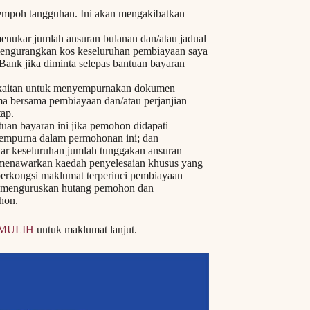
tempoh tangguhan. Ini akan mengakibatkan
ukar jumlah ansuran bulanan dan/atau jadual
mengurangkan kos keseluruhan pembiayaan saya
nk jika diminta selepas bantuan bayaran
rkaitan untuk menyempurnakan dokumen
ma bersama pembiayaan dan/atau perjanjian
ap.
an bayaran ini jika pemohon didapati
sempurna dalam permohonan ini; dan
r keseluruhan jumlah tunggakan ansuran
h menawarkan kaedah penyelesaian khusus yang
erkongsi maklumat terperinci pembiayaan
m menguruskan hutang pemohon dan
hon.
PEMULIH
untuk maklumat lanjut.