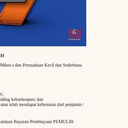
IH
ikro-i dan Perusahaan Kecil dan Sederhana
K;
siding kebankrapan; dan
tau telah mendapat kebenaran dari penjamin /
n Bantuan Bayaran Pembiayaan PEMULIH