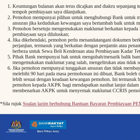
Keuntungan bulanan akan terus dicajkan and diakru sepanjang 
tempoh pembiayaan saya dilanjutkan.
Pemohon mempunyai pilihan untuk menghubungi Bank untuk men
ansuran jika kedudukan kewangan saya bertambah baik untuk 
Pemohon bersetuju mengemukakan maklumat berkaitan kepada Ba
pembiayaan saya diluluskan;
Jika dikehendaki, pemohon perlu menandatangani dokumen be
perjanjian, termasuk yang berkaitan dengan penjamin atau pena
berbeza untuk Sewa Beli Kenderaan atau Pembiayaan Kadar Tet
Pihak Bank mempunyai hak untuk mengubah/menarik balik bantu
mengemukakan maklumat yang salah, mengelirukan atau tidak 
Jika pemohon mempunyai tunggakan ansuran dan tidak membaya
melebihi 90 hari pada masa permohonan ini dibuat, Bank bole
lebih sesuai dengan keadaan kewangan pemohon. Ini termasuk b
pemohon kepada AKPK bagi mendapatkan nasihat lanjut dala
membenarkan AKPK untuk menyemak maklumat CCRIS pemo
*Sila rujuk
Soalan lazim berhubung Bantuan Bayaran Pembiayaan 