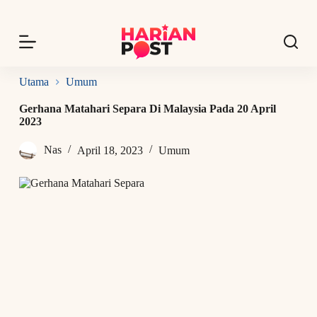
S
k
i
p
t
o
Utama
Umum
c
o
Gerhana Matahari Separa Di Malaysia Pada 20 April
n
2023
t
e
Nas
April 18, 2023
Umum
n
t