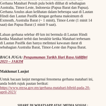
Gerhana Matahari Penuh pula boleh dilihat di sebahagian
Australia, Timor-Leste, Indonesia (Papua Barat dan Papua).
Gerhana Anulus akan kelihatan dalam beberapa saat di Lautan
Hindi dan Lautan Pasifik dengan gerhana maksimum di
Exmouth, Australia Barat (~ 1 minit), Timor-Leste (1 minit 14
saat) dan Papua Barat (1 minit 9 saat).
Laluan gerhana selebar 49 km ini bermula di Lautan Hindi
ketika Matahari terbit dan berakhir ketika Matahari terbenam
di Lautan Pasifik dan hanya melintasi kawasan darat di
sebahagian Australia Barat, Timor-Leste dan Papua Barat.
BACA JUGA:
Pengumuman Tarikh Hari Raya Aidilfitri
2023 – JAKIM
Maklumat Lanjut
Untuk bacaan lanjut mengenai fenomena gerhana matahari ini,
anda boleh rujuk pautan berikut:
https://www.mysa.gov.my/gerhana-matahari-hibrid-pada-20-
april-2023/
SHARE DI WHATSAPP ATAU MEDIA SOSIAL: