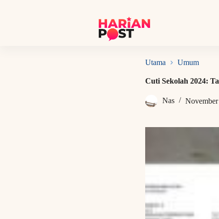
S
k
i
p
t
o
c
Utama
Umum
o
n
Cuti Sekolah 2024: T
t
e
Nas
November 
n
t