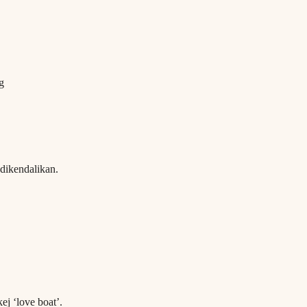
g
dikendalikan.
j ‘love boat’.