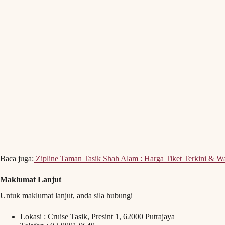
Lokasi : Cruise Tasik, Presint 1, 62000 Putrajaya
Telefon : 03-8881 0648
Laman web :
https://www.cruisetasikputrajaya.com/
Facebook:
https://www.facebook.com/CruiseTasikPtjy
ATAU
Hubungi pegawai pemasaran Cruise Tasik Putrajaya di saluran berikut:
Farra (majlis korporat / kerajaan) : 012-677 0686
Fahmi (aktiviti rekreasi / sukan air) : 013-887 3452
Dean (majlis perkahwinan / anniversary) : 019-317 7380
Amir ((tour & sightseeing) : 017-370 6900
Aen (majlis / pertanyaan umum) : 013-624 9945
Baca juga:
45 Homestay & Chalet Dengan Private Pool Di Melaka (Terkini
Senarai Homestay Port Dickson Dengan Private Pool (TERKIN
8 Lokasi Air Terjun Menarik Dan Popular Untuk Anda Kunjungi