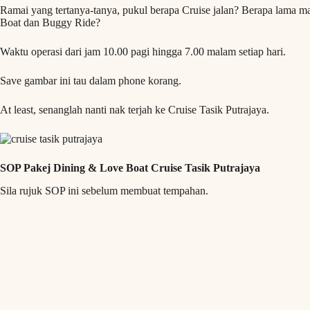
Ramai yang tertanya-tanya, pukul berapa Cruise jalan? Berapa lama 
Boat dan Buggy Ride?
Waktu operasi dari jam 10.00 pagi hingga 7.00 malam setiap hari.
Save gambar ini tau dalam phone korang.
At least, senanglah nanti nak terjah ke Cruise Tasik Putrajaya.
SOP Pakej Dining & Love Boat Cruise Tasik Putrajaya
Sila rujuk SOP ini sebelum membuat tempahan.
Baca juga:
Zipline Taman Tasik Shah Alam : Harga Tiket Terkini & W
Maklumat Lanjut
Untuk maklumat lanjut, anda sila hubungi