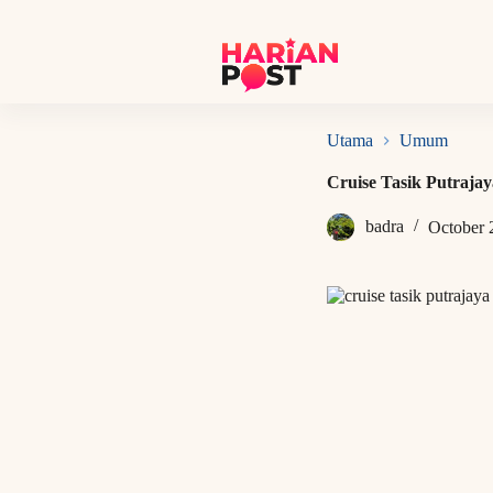
S
k
i
p
t
o
c
Utama
Umum
o
n
Cruise Tasik Putrajay
t
e
badra
October 
n
t