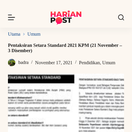
S
k
i
p
t
o
Utama
Umum
c
o
Pentaksiran Setara Standard 2021 KPM (21 November –
n
3 Disember)
t
e
badra
November 17, 2021
Pendidikan
,
Umum
n
t