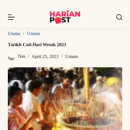
S
k
i
p
t
o
Utama
Umum
c
o
Tarikh Cuti Hari Wesak 2023
n
t
Nas
April 25, 2023
Umum
e
n
t