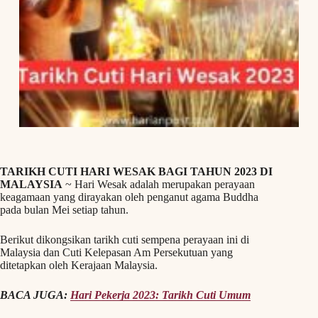
TARIKH CUTI HARI WESAK BAGI TAHUN 2023 DI
MALAYSIA
~ Hari Wesak adalah merupakan perayaan
keagamaan yang dirayakan oleh penganut agama Buddha
pada bulan Mei setiap tahun.
Berikut dikongsikan tarikh cuti sempena perayaan ini di
Malaysia dan Cuti Kelepasan Am Persekutuan yang
ditetapkan oleh Kerajaan Malaysia.
BACA JUGA:
Hari Pekerja 2023: Tarikh Cuti Umum