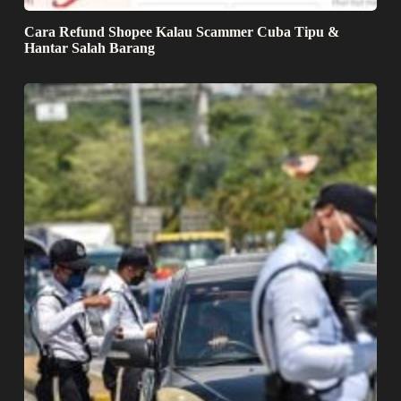
Cara Refund Shopee Kalau Scammer Cuba Tipu &
Hantar Salah Barang