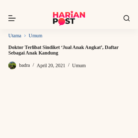
S
k
i
p
t
o
Utama
Umum
c
o
Doktor Terlibat Sindiket ‘Jual Anak Angkat’, Daftar
n
Sebagai Anak Kandung
t
e
badra
April 20, 2021
Umum
n
t