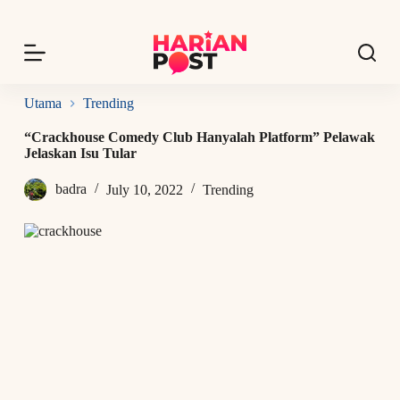
S
k
i
p
t
o
Utama
Trending
c
o
“Crackhouse Comedy Club Hanyalah Platform” Pelawak
n
Jelaskan Isu Tular
t
e
badra
July 10, 2022
Trending
n
t