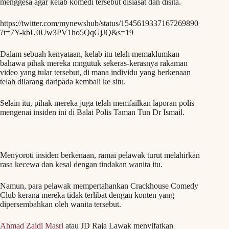
menggesa agar kelab komedi tersebut disiasat dan disita.
https://twitter.com/mynewshub/status/1545619337167269890
?t=7Y-kbU0Uw3PV1ho5QqGjJQ&s=19
Dalam sebuah kenyataan, kelab itu telah memaklumkan
bahawa pihak mereka mngutuk sekeras-kerasnya rakaman
video yang tular tersebut, di mana individu yang berkenaan
telah dilarang daripada kembali ke situ.
Selain itu, pihak mereka juga telah memfailkan laporan polis
mengenai insiden ini di Balai Polis Taman Tun Dr Ismail.
Menyoroti insiden berkenaan, ramai pelawak turut melahirkan
rasa kecewa dan kesal dengan tindakan wanita itu.
Namun, para pelawak mempertahankan Crackhouse Comedy
Club kerana mereka tidak terlibat dengan konten yang
dipersembahkan oleh wanita tersebut.
Ahmad Zaidi Masri
atau JD Raja Lawak menyifatkan