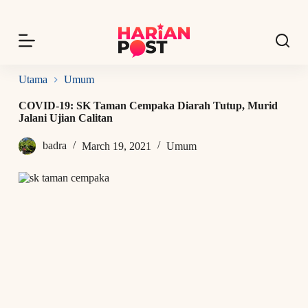
S
k
i
p
t
o
Utama
Umum
c
o
COVID-19: SK Taman Cempaka Diarah Tutup, Murid
n
Jalani Ujian Calitan
t
e
badra
March 19, 2021
Umum
n
t