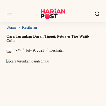
S
k
i
p
t
o
Utama
Kesihatan
c
o
Cara Turunkan Darah Tinggi: Petua & Tips Wajib
n
Cuba!
t
e
Nas
July 9, 2023
Kesihatan
n
t