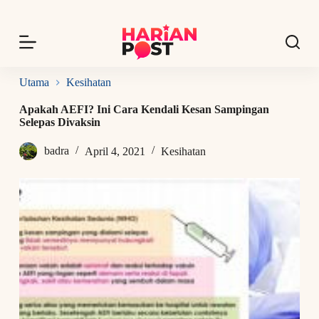
S
k
i
p
t
o
Utama
Kesihatan
c
o
Apakah AEFI? Ini Cara Kendali Kesan Sampingan
n
Selepas Divaksin
t
e
badra
April 4, 2021
Kesihatan
n
t