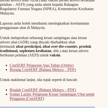
(kesan advers ubat- ADR) atau vaksin (kesan advers berikutan
pelalian – AEFI) yang anda alami kepada Bahagian
Regulatory Farmasi Negara (NPRA), Kementerian Kesihatan
Malaysia.
Laporan anda boleh membantu meningkatkan keselamatan
penggunaan ubat di Malaysia.
Untuk melaporkan sebarang kesan sampingan atau kesan
advers ubat (ADR) yang disyaki disebabkan ubat
(termasuk
ubat preskripsi, ubat
over-the-counter
, produk
tradisional, suplemen kesihatan
, dsb.) atau kesan advers
berikutan pelalian (AEFI) untuk
vaksin
.
ConSERF Pelaporan Atas Talian (
Online
)
Borang ConSERF (Bahasa Melayu – PDF)
Untuk maklumat lanjut, sila rujuk seperti di bawah:
Risalah ConSERF (Bahasa Melayu – PDF)
Soalan Lazim: Pelaporan Kesan Sampingan Ubat untuk
Pengguna (ConSERF
)