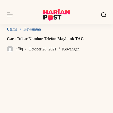
S
k
i
p
t
o
Utama
Kewangan
c
o
Cara Tukar Nombor Telefon Maybank TAC
n
t
affiq
October 28, 2021
Kewangan
e
n
t