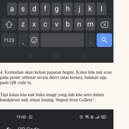
4. Kemudian akan keluar paparan begini. Kalau kita nak scan
pada poster sebenar secara direct (atas kertas), halakan saja
pada QR code tu.
Tapi kalau kita nak buka image yang dah kita save dalam
handphone tadi, tekan butang ‘Import from Gallery’.