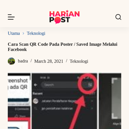
S
k
i
p
t
o
Utama
Teknologi
c
o
Cara Scan QR Code Pada Poster / Saved Image Melalui
n
Facebook
t
e
badra
March 28, 2021
Teknologi
n
t