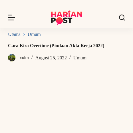
S
k
i
p
t
o
Utama
Umum
c
o
Cara Kira Overtime (Pindaan Akta Kerja 2022)
n
t
badra
August 25, 2022
Umum
e
n
t