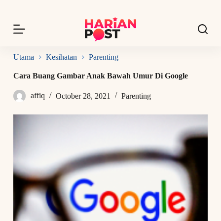
S
k
i
p
t
o
Utama
Kesihatan
Parenting
c
o
Cara Buang Gambar Anak Bawah Umur Di Google
n
t
affiq
October 28, 2021
Parenting
e
n
t