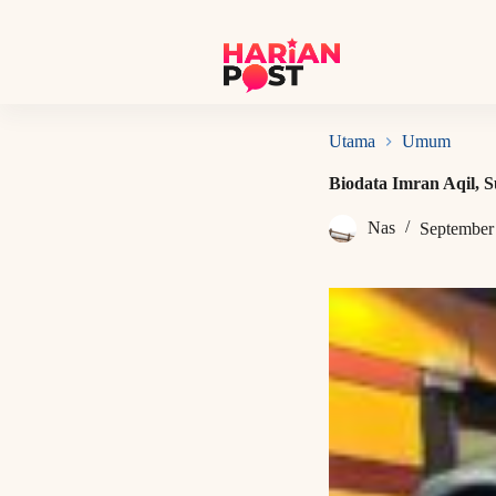
S
k
i
p
t
o
c
Utama
Umum
o
n
Biodata Imran Aqil, S
t
e
Nas
September
n
t