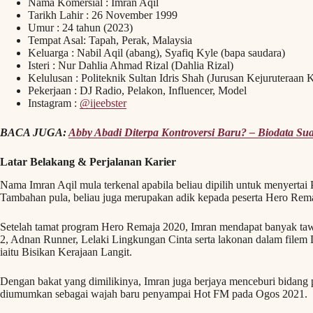
Nama Komersial : Imran Aqil
Tarikh Lahir : 26 November 1999
Umur : 24 tahun (2023)
Tempat Asal: Tapah, Perak, Malaysia
Keluarga : Nabil Aqil (abang), Syafiq Kyle (bapa saudara)
Isteri : Nur Dahlia Ahmad Rizal (Dahlia Rizal)
Kelulusan : Politeknik Sultan Idris Shah (Jurusan Kejuruteraan
Pekerjaan : DJ Radio, Pelakon, Influencer, Model
Instagram :
@ijeebster
BACA JUGA:
Abby Abadi Diterpa Kontroversi Baru? – Biodata S
Latar Belakang & Perjalanan Karier
Nama Imran Aqil mula terkenal apabila beliau dipilih untuk menyerta
Tambahan pula, beliau juga merupakan adik kepada peserta Hero Remaj
Setelah tamat program Hero Remaja 2020, Imran mendapat banyak taw
2, Adnan Runner, Lelaki Lingkungan Cinta serta lakonan dalam filem
iaitu Bisikan Kerajaan Langit.
Dengan bakat yang dimilikinya, Imran juga berjaya menceburi bidang p
diumumkan sebagai wajah baru penyampai Hot FM pada Ogos 2021.