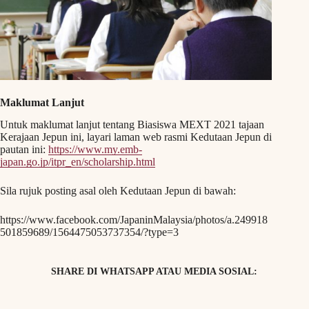
Maklumat Lanjut
Untuk maklumat lanjut tentang Biasiswa MEXT 2021 tajaan
Kerajaan Jepun ini, layari laman web rasmi Kedutaan Jepun di
pautan ini:
https://www.my.emb-
japan.go.jp/itpr_en/scholarship.html
Sila rujuk posting asal oleh Kedutaan Jepun di bawah:
https://www.facebook.com/JapaninMalaysia/photos/a.249918
501859689/1564475053737354/?type=3
SHARE DI WHATSAPP ATAU MEDIA SOSIAL: