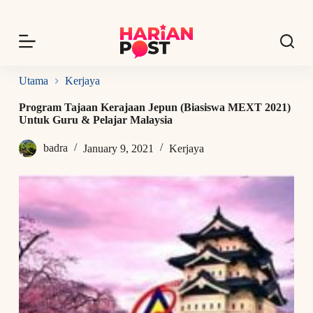
S
k
i
p
t
o
Utama
Kerjaya
c
o
Program Tajaan Kerajaan Jepun (Biasiswa MEXT 2021)
n
Untuk Guru & Pelajar Malaysia
t
e
badra
January 9, 2021
Kerjaya
n
t