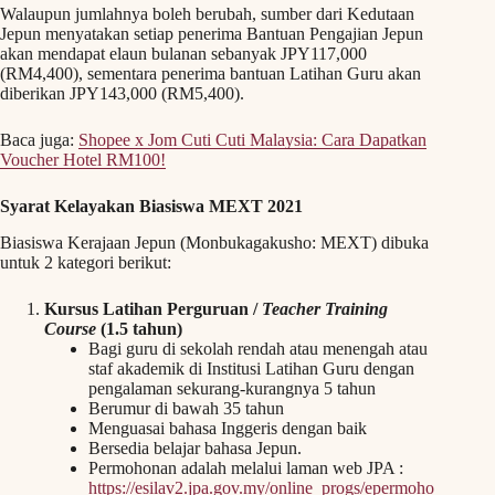
Walaupun jumlahnya boleh berubah, sumber dari Kedutaan
Jepun menyatakan setiap penerima Bantuan Pengajian Jepun
akan mendapat elaun bulanan sebanyak JPY117,000
(RM4,400), sementara penerima bantuan Latihan Guru akan
diberikan JPY143,000 (RM5,400).
Baca juga:
Shopee x Jom Cuti Cuti Malaysia: Cara Dapatkan
Voucher Hotel RM100!
Syarat Kelayakan Biasiswa MEXT 2021
Biasiswa Kerajaan Jepun (Monbukagakusho: MEXT) dibuka
untuk 2 kategori berikut:
Kursus Latihan Perguruan /
Teacher Training
Course
(1.5 tahun)
Bagi guru di sekolah rendah atau menengah atau
staf akademik di Institusi Latihan Guru dengan
pengalaman sekurang-kurangnya 5 tahun
Berumur di bawah 35 tahun
Menguasai bahasa Inggeris dengan baik
Bersedia belajar bahasa Jepun.
Permohonan adalah melalui laman web JPA :
https://esilav2.jpa.gov.my/online_progs/epermoho