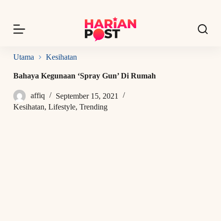
S
k
i
p
t
o
Utama
Kesihatan
c
o
Bahaya Kegunaan ‘Spray Gun’ Di Rumah
n
t
affiq
September 15, 2021
e
n
Kesihatan
,
Lifestyle
,
Trending
t