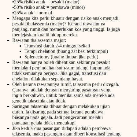
▪️25% risiko anak = pesakit (major)
▪️50% risiko anak = pembawa (minor)
▪️25% anak = normal
Mengapa kita perlu khuatir dengan risiko anak menjadi
pesakit thalassemia (major)? Kerana rawatannya
panjang, rumit dan memerlukan kos yang tinggi. Ia juga
menjejaskan kualiti hidup mereka.
Rawatan thalassemia major:
Transfusi darah 2-4 minggu sekali
Terapi chelation (buang zat besi terkumpul)
Splenectomy (buang limpa: jika perlu)
Rawatan hanya boleh dihentikan sekiranya pesakit
menjalani pemindahan sum-sum tulang. Itupun ada
tidak semuanya berjaya. Jika gagal, transfusi dan
chelation dilakukan sepanjang hayat.
Oleh kerana rawatannya rumit, talasemia perlu dicegah.
Caranya, adalah dengan menyaring pasangan yang
ingin berkahwin, untuk menilai sama ada mereka ada
genetik talasemia atau tidak.
Saringan talasemia dibuat dengan melakukan ujian
darah. Ia disaring pada semua kerana pembawa
biasanya tiada gejala. Jadi pengecaman melalui
pantauan gejala tidak mencukupi
Jika kedua-dua pasangan didapati adalah pembawa
talasemia, maka pasangan akan diberi konsultasi tentang