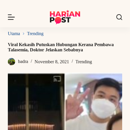
S
k
i
p
t
o
Utama
Trending
c
o
Viral Kekasih Putuskan Hubungan Kerana Pembawa
n
Talasemia, Doktor Jelaskan Sebabnya
t
e
badra
November 8, 2021
Trending
n
t