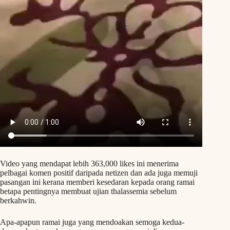
Video yang mendapat lebih 363,000 likes ini menerima
pelbagai komen positif daripada netizen dan ada juga memuji
pasangan ini kerana memberi kesedaran kepada orang ramai
betapa pentingnya membuat ujian thalassemia sebelum
berkahwin.
Apa-apapun ramai juga yang mendoakan semoga kedua-