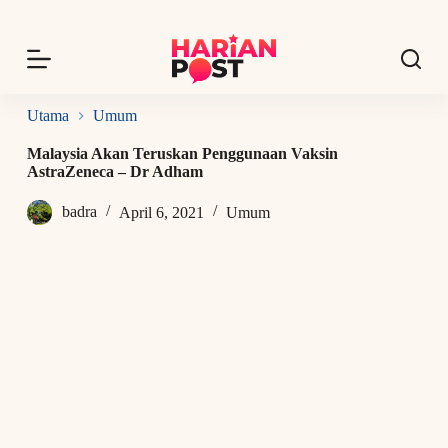
S
k
i
p
t
o
Utama
Umum
c
o
Malaysia Akan Teruskan Penggunaan Vaksin
n
AstraZeneca – Dr Adham
t
e
badra
April 6, 2021
Umum
n
t