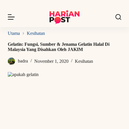
S
k
i
p
t
o
Utama
Kesihatan
c
o
Gelatin: Fungsi, Sumber & Jenama Gelatin Halal Di
n
Malaysia Yang Disahkan Oleh JAKIM
t
e
badra
November 1, 2020
Kesihatan
n
t