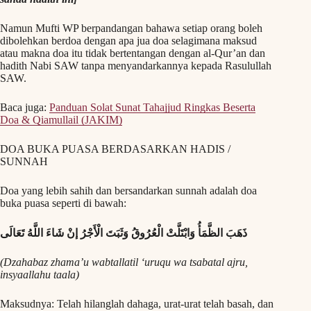
Namun Mufti WP berpandangan bahawa setiap orang boleh
dibolehkan berdoa dengan apa jua doa selagimana maksud
atau makna doa itu tidak bertentangan dengan al-Qur’an dan
hadith Nabi SAW tanpa menyandarkannya kepada Rasulullah
SAW.
Baca juga:
Panduan Solat Sunat Tahajjud Ringkas Beserta
Doa & Qiamullail (JAKIM)
DOA BUKA PUASA BERDASARKAN HADIS /
SUNNAH
Doa yang lebih sahih dan bersandarkan sunnah adalah doa
buka puasa seperti di bawah:
ذَهَبَ الظَّمَأُ وَابْتَلَّتْ الْعُرُوقُ وَثَبَتَ الْأَجْرُ إنْ شَاءَ اللَّهُ تَعَالَى
(Dzahabaz zhama’u wabtallatil ‘uruqu wa tsabatal ajru,
insyaallahu taala)
Maksudnya: Telah hilanglah dahaga, urat-urat telah basah, dan