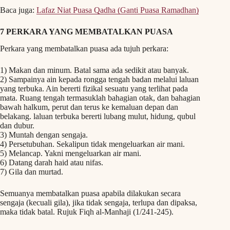
Baca juga:
Lafaz Niat Puasa Qadha (Ganti Puasa Ramadhan)
7 PERKARA YANG MEMBATALKAN PUASA
Perkara yang membatalkan puasa ada tujuh perkara:
1) Makan dan minum. Batal sama ada sedikit atau banyak.
2) Sampainya ain kepada rongga tengah badan melalui laluan
yang terbuka. Ain bererti fizikal sesuatu yang terlihat pada
mata. Ruang tengah termasuklah bahagian otak, dan bahagian
bawah halkum, perut dan terus ke kemaluan depan dan
belakang. laluan terbuka bererti lubang mulut, hidung, qubul
dan dubur.
3) Muntah dengan sengaja.
4) Persetubuhan. Sekalipun tidak mengeluarkan air mani.
5) Melancap. Yakni mengeluarkan air mani.
6) Datang darah haid atau nifas.
7) Gila dan murtad.
Semuanya membatalkan puasa apabila dilakukan secara
sengaja (kecuali gila), jika tidak sengaja, terlupa dan dipaksa,
maka tidak batal. Rujuk Fiqh al-Manhaji (1/241-245).