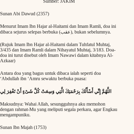
Sumber: JAKIM
Sunan Abi Dawud (2357)
Menurut Imam Ibn Hajar al-Haitami dan Imam Ramli, doa ini
dibaca sejurus selepas berbuka (عقب), bukan sebelumnya.
(Rujuk Imam Ibn Hajar al-Haitami dalam Tuhfatul Muhtaj,
3/435 dan Imam Ramli dalam Nihayatul Muhtaj, 3/183. Doa-
doa ini turut disebut oleh Imam Nawawi dalam kitabnya Al-
Azkaar)
Antara doa yang bagus untuk dibaca ialah seperti doa
‘Abdullah ibn ‘Amru sewaktu berbuka puasa:
اللَّهُمَّ إِنِّي أَسْأَلُكَ بِرَحْمَتِكَ الَّتِي وَسِعَتْ كُلَّ شَىْءٍ أَنْ تَغْفِرَ لِي
Maksudnya: Wahai Allah, sesungguhnya aku memohon
dengan rahmat-Mu yang meliputi segala perkara, agar Engkau
mengampuniku.
Sunan Ibn Majah (1753)