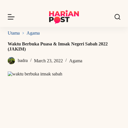
S
k
i
p
t
o
Utama
Agama
c
o
Waktu Berbuka Puasa & Imsak Negeri Sabah 2022
n
(JAKIM)
t
e
badra
March 23, 2022
Agama
n
t