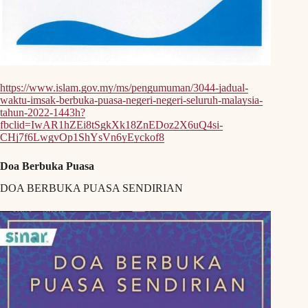
https://www.islam.gov.my/ms/pengumuman/3044-jadual-
waktu-imsak-berbuka-puasa-negeri-negeri-seluruh-malaysia-
tahun-2022-1443h?
fbclid=IwAR1hZEi8tSgkXk18ZnEDoz2X6uQ4si-
CHj7f6LwgvOp1ShYsVn6yEyckof8
Doa Berbuka Puasa
DOA BERBUKA PUASA SENDIRIAN