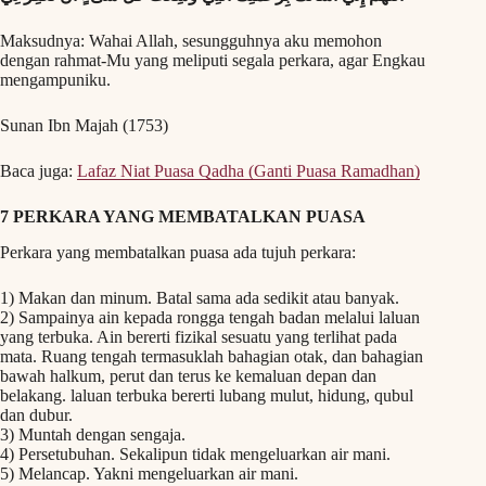
Maksudnya: Wahai Allah, sesungguhnya aku memohon
dengan rahmat-Mu yang meliputi segala perkara, agar Engkau
mengampuniku.
Sunan Ibn Majah (1753)
Baca juga:
Lafaz Niat Puasa Qadha (Ganti Puasa Ramadhan)
7 PERKARA YANG MEMBATALKAN PUASA
Perkara yang membatalkan puasa ada tujuh perkara:
1) Makan dan minum. Batal sama ada sedikit atau banyak.
2) Sampainya ain kepada rongga tengah badan melalui laluan
yang terbuka. Ain bererti fizikal sesuatu yang terlihat pada
mata. Ruang tengah termasuklah bahagian otak, dan bahagian
bawah halkum, perut dan terus ke kemaluan depan dan
belakang. laluan terbuka bererti lubang mulut, hidung, qubul
dan dubur.
3) Muntah dengan sengaja.
4) Persetubuhan. Sekalipun tidak mengeluarkan air mani.
5) Melancap. Yakni mengeluarkan air mani.