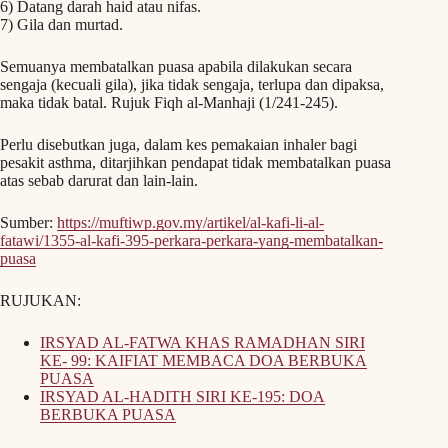
6) Datang darah haid atau nifas.
7) Gila dan murtad.
Semuanya membatalkan puasa apabila dilakukan secara
sengaja (kecuali gila), jika tidak sengaja, terlupa dan dipaksa,
maka tidak batal. Rujuk Fiqh al-Manhaji (1/241-245).
Perlu disebutkan juga, dalam kes pemakaian inhaler bagi
pesakit asthma, ditarjihkan pendapat tidak membatalkan puasa
atas sebab darurat dan lain-lain.
Sumber:
https://muftiwp.gov.my/artikel/al-kafi-li-al-
fatawi/1355-al-kafi-395-perkara-perkara-yang-membatalkan-
puasa
RUJUKAN:
IRSYAD AL-FATWA KHAS RAMADHAN SIRI
KE- 99: KAIFIAT MEMBACA DOA BERBUKA
PUASA
IRSYAD AL-HADITH SIRI KE-195: DOA
BERBUKA PUASA