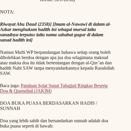
NOTA:
Riwayat Abu Daud (2358)] [Imam al-Nawawi di dalam al-
Azkar menghukum hadith ini sebagai mursal iaitu
sanadnya terputus iaitu nama sahabat gugur di dalam
sanad hadith ini]
Namun Mufti WP berpandangan bahawa setiap orang boleh
dibolehkan berdoa dengan apa jua doa selagimana maksud
atau makna doa itu tidak bertentangan dengan al-Qur’an dan
hadith Nabi SAW tanpa menyandarkannya kepada Rasulullah
SAW.
Baca juga:
Panduan Solat Sunat Tahajjud Ringkas Beserta
Doa & Qiamullail (JAKIM)
DOA BUKA PUASA BERDASARKAN HADIS /
SUNNAH
Doa yang lebih sahih dan bersandarkan sunnah adalah doa
buka puasa seperti di bawah: