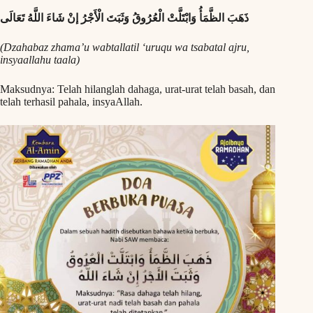
ذَهَبَ الظَّمَأُ وَابْتَلَّتْ الْعُرُوقُ وَثَبَتَ الْأَجْرُ إنْ شَاءَ اللَّهُ تَعَالَى
(Dzahabaz zhama’u wabtallatil ‘uruqu wa tsabatal ajru,
insyaallahu taala)
Maksudnya: Telah hilanglah dahaga, urat-urat telah basah, dan
telah terhasil pahala, insyaAllah.