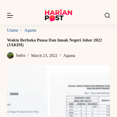
S
k
i
p
t
o
Utama
Agama
c
o
Waktu Berbuka Puasa Dan Imsak Negeri Johor 2022
n
(JAKIM)
t
e
badra
March 23, 2022
Agama
n
t