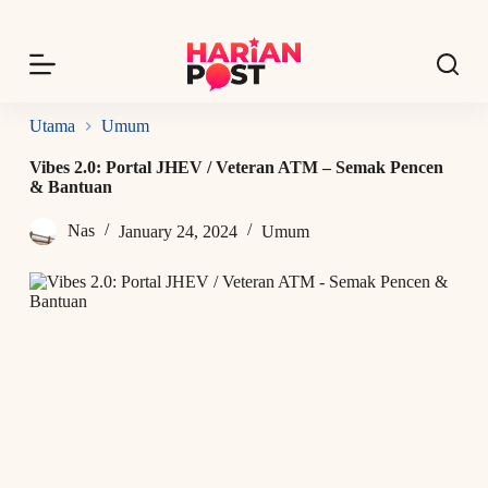
S
k
i
p
t
o
Utama
Umum
c
o
Vibes 2.0: Portal JHEV / Veteran ATM – Semak Pencen
n
& Bantuan
t
e
Nas
January 24, 2024
Umum
n
t