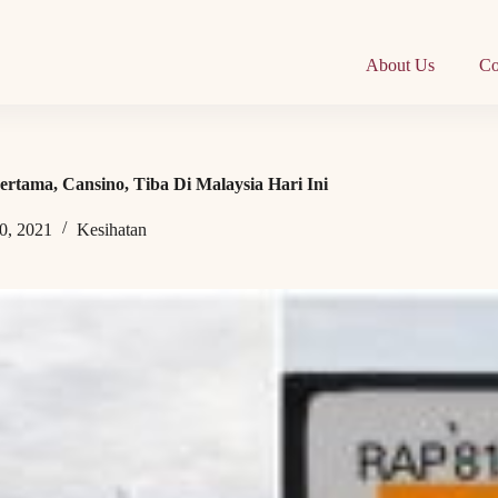
About Us
Co
ertama, Cansino, Tiba Di Malaysia Hari Ini
0, 2021
Kesihatan