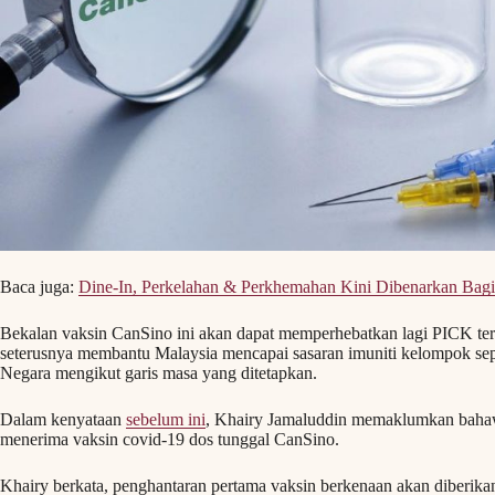
Baca juga:
Dine-In, Perkelahan & Perkhemahan Kini Dibenarkan Bag
Bekalan vaksin CanSino ini akan dapat memperhebatkan lagi PICK te
seterusnya membantu Malaysia mencapai sasaran imuniti kelompok sep
Negara mengikut garis masa yang ditetapkan.
Dalam kenyataan
sebelum ini
, Khairy Jamaluddin memaklumkan bahaw
menerima vaksin covid-19 dos tunggal CanSino.
Khairy berkata, penghantaran pertama vaksin berkenaan akan diberika