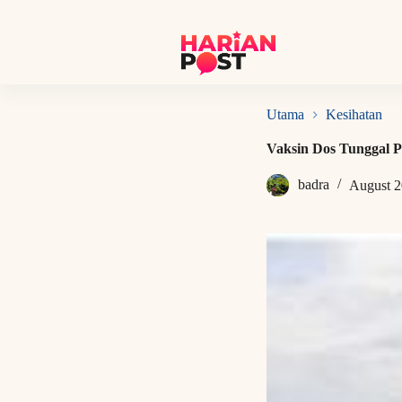
S
k
i
p
t
o
c
Utama
Kesihatan
o
n
Vaksin Dos Tunggal P
t
e
badra
August 2
n
t