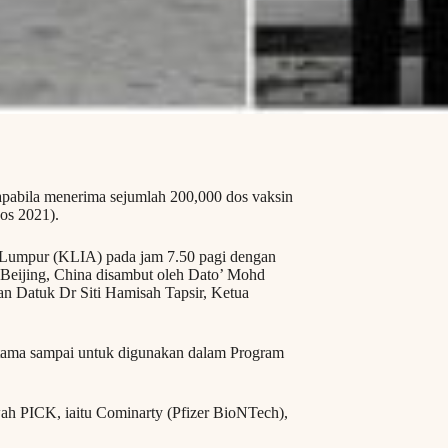
abila menerima sejumlah 200,000 dos vaksin
os 2021).
 Lumpur (KLIA) pada jam 7.50 pagi dengan
ijing, China disambut oleh Dato’ Mohd
an Datuk Dr Siti Hamisah Tapsir, Ketua
rtama sampai untuk digunakan dalam Program
awah PICK, iaitu Cominarty (Pfizer BioNTech),