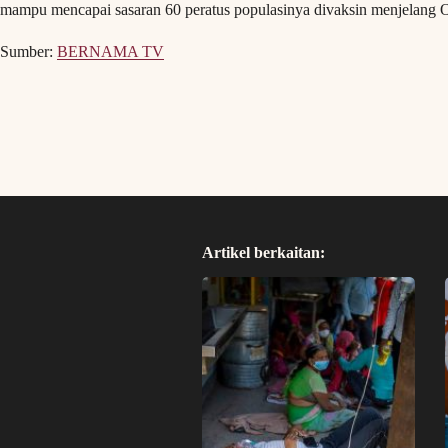
mampu mencapai sasaran 60 peratus populasinya divaksin menjelang 
Sumber:
BERNAMA TV
Artikel berkaitan: