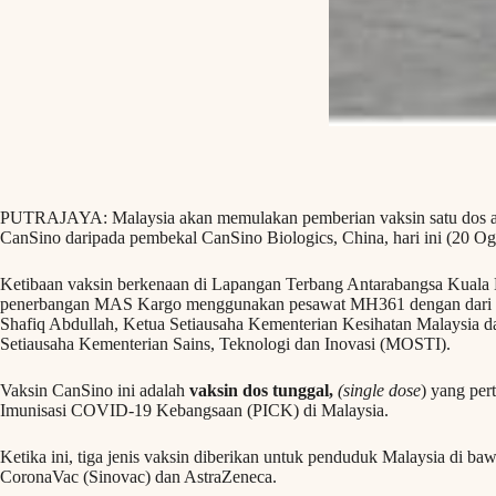
PUTRAJAYA: Malaysia akan memulakan pemberian vaksin satu dos ap
CanSino daripada pembekal CanSino Biologics, China, hari ini (20 Og
Ketibaan vaksin berkenaan di Lapangan Terbang Antarabangsa Kuala
penerbangan MAS Kargo menggunakan pesawat MH361 dengan dari Be
Shafiq Abdullah, Ketua Setiausaha Kementerian Kesihatan Malaysia d
Setiausaha Kementerian Sains, Teknologi dan Inovasi (MOSTI).
Vaksin CanSino ini adalah
vaksin dos tunggal,
(single dose
) yang pe
Imunisasi COVID-19 Kebangsaan (PICK) di Malaysia.
Ketika ini, tiga jenis vaksin diberikan untuk penduduk Malaysia di b
CoronaVac (Sinovac) dan AstraZeneca.