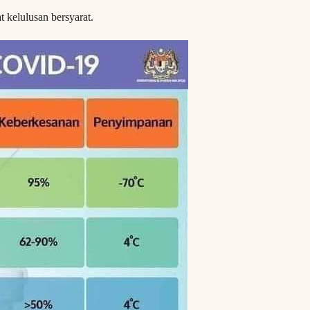
t kelulusan bersyarat.