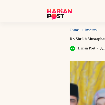
S
k
i
p
t
o
c
Utama
Inspirasi
o
n
Dr. Sheikh Muszaphar
t
e
Harian Post
Ju
n
t