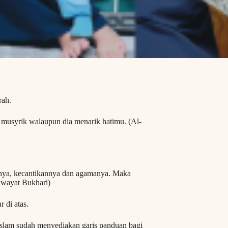
rah.
musyrik walaupun dia menarik hatimu. (Al-
annya, kecantikannya dan agamanya. Maka
iwayat Bukhari)
 di atas.
un Islam sudah menyediakan garis panduan bagi