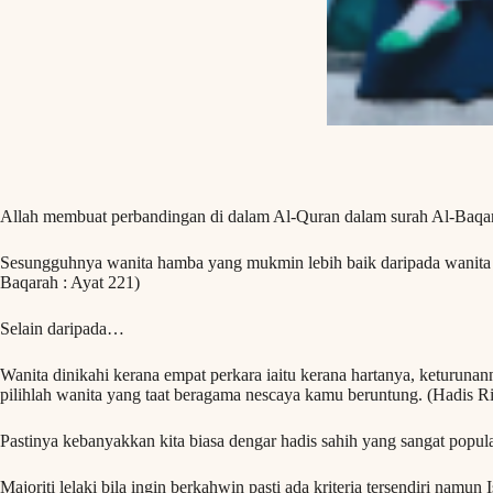
Allah membuat perbandingan di dalam Al-Quran dalam surah Al-Baqa
Sesungguhnya wanita hamba yang mukmin lebih baik daripada wanita 
Baqarah : Ayat 221)
Selain daripada…
Wanita dinikahi kerana empat perkara iaitu kerana hartanya, keturun
pilihlah wanita yang taat beragama nescaya kamu beruntung. (Hadis R
Pastinya kebanyakkan kita biasa dengar hadis sahih yang sangat popular
Majoriti lelaki bila ingin berkahwin pasti ada kriteria tersendiri nam