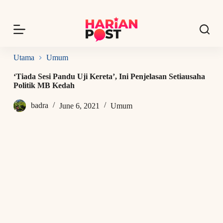
S
k
i
p
t
o
Utama
Umum
c
o
‘Tiada Sesi Pandu Uji Kereta’, Ini Penjelasan Setiausaha
n
Politik MB Kedah
t
e
badra
June 6, 2021
Umum
n
t