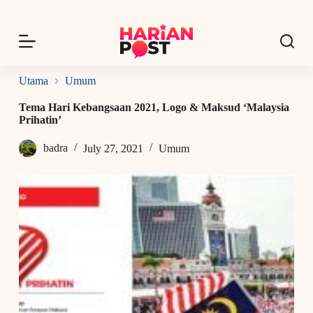
S
k
i
p
t
o
Utama
Umum
c
o
Tema Hari Kebangsaan 2021, Logo & Maksud ‘Malaysia
n
Prihatin’
t
e
badra
July 27, 2021
Umum
n
t