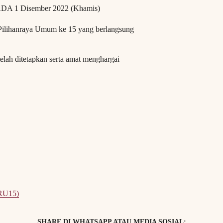
ADA 1 Disember 2022 (Khamis)
n Pilihanraya Umum ke 15 yang berlangsung
lah ditetapkan serta amat menghargai
.
PRU15)
SHARE DI WHATSAPP ATAU MEDIA SOSIAL: