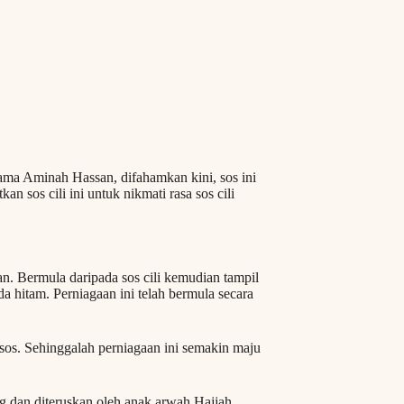
ama Aminah Hassan, difahamkan kini, sos ini
an sos cili ini untuk nikmati rasa sos cili
. Bermula daripada sos cili kemudian tampil
da hitam. Perniagaan ini telah bermula secara
os. Sehinggalah perniagaan ini semakin maju
ng dan diteruskan oleh anak arwah Hajjah