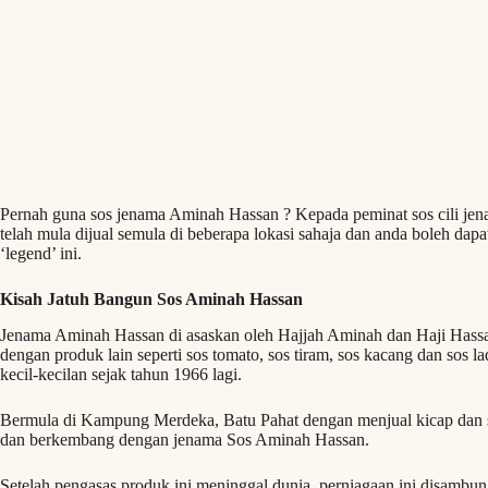
Pernah guna sos jenama Aminah Hassan ? Kepada peminat sos cili jen
telah mula dijual semula di beberapa lokasi sahaja dan anda boleh dapatk
‘legend’ ini.
Kisah Jatuh Bangun Sos Aminah Hassan
Jenama Aminah Hassan di asaskan oleh Hajjah Aminah dan Haji Hassan
dengan produk lain seperti sos tomato, sos tiram, sos kacang dan sos la
kecil-kecilan sejak tahun 1966 lagi.
Bermula di Kampung Merdeka, Batu Pahat dengan menjual kicap dan s
dan berkembang dengan jenama Sos Aminah Hassan.
Setelah pengasas produk ini meninggal dunia, perniagaan ini disambu