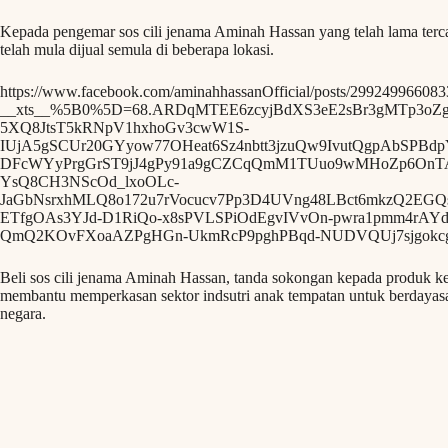
Kepada pengemar sos cili jenama Aminah Hassan yang telah lama tercar
telah mula dijual semula di beberapa lokasi.
https://www.facebook.com/aminahhassanOfficial/posts/29924996608
__xts__%5B0%5D=68.ARDqMTEE6zcyjBdXS3eE2sBr3gMTp3oZ
5XQ8JtsT5kRNpV1hxhoGv3cwW1S-
IUjA5gSCUr20GYyow77OHeat6Sz4nbtt3jzuQw9IvutQgpAbSP
DFcWYyPrgGrST9jJ4gPy91a9gCZCqQmM1TUuo9wMHoZp6OnT
YsQ8CH3NScOd_lxoOLc-
JaGbNsrxhMLQ8o172u7rVocucv7Pp3D4UVng48LBct6mkzQ2EG
ETfgOAs3YJd-D1RiQo-x8sPVLSPiOdEgvIVvOn-pwra1pmm4rAY
QmQ2KOvFXoaAZPgHGn-UkmRcP9pghPBqd-NUDVQUj7sjgokc
Beli sos cili jenama Aminah Hassan, tanda sokongan kepada produk ke
membantu memperkasan sektor indsutri anak tempatan untuk berdayasa
negara.