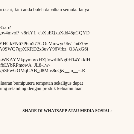
i-cari, kini anda boleh dapatkan semula. Ianya
33525?
gov4mvoP_v8rkY1_ebXuEQxaXdd45gGQYD
BdpYHGkFN67P6m577GOcMmwye9hvTmtZ0w
A0SWQ7qpXKRD2x3uvY96Vrbz_Q3AxG6i
QsWKAYMkpympvxHZjfowdIhNg0H14YkkIH
dfbLYbRPmowA_JL8-1w-
gSSPwGOMqCAB_d8Mns8oQ&__tn__=-R
luaran bumiputera tempatan sekaligus dapat
ing setanding dengan produk keluaran luar
SHARE DI WHATSAPP ATAU MEDIA SOSIAL: