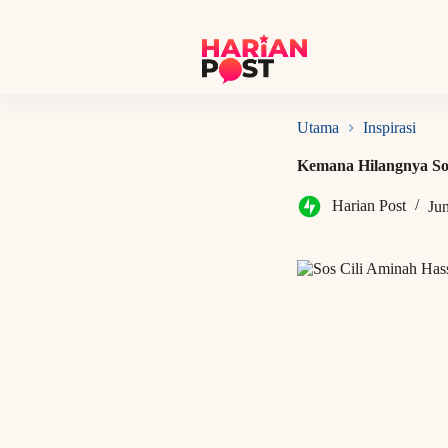
S
k
i
p
t
o
c
Utama
Inspirasi
o
n
Kemana Hilangnya Sos
t
e
Harian Post
Ju
n
t