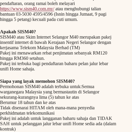
pendaftaran, orang ramai boleh melayari
https://www.sism40.com.my/
atau menghubungi talian
bantuan 03-5030 4595/4596 (Isnin hingga Jumaat, 9 pagi
hingga 5 petang) kecuali pada cuti umum.
Apakah SISM40?
SISM40 atau Skim Internet Selangor M40 merupakan pakej
insentif internet di bawah Kerajaan Negeri Selangor dengan
kerjasama Telekom Malaysia Berhad (TM)
Pakej ini menawarkan rebat penjimatan sebanyak RM120
hingga RM360 setahun.
Pakej ini terbuka bagi pendaftaran baharu pelan jalur lebar
unifi Home sahaja.
Siapa yang layak memohon SISM40?
Permohonan SISM40 adalah terbuka untuk:Semua
warganegara Malaysia yang bermastautin di Selangor
sekurang-kurangnya lima (5) tahun ke atas
Berumur 18 tahun dan ke atas
Tidak disenarai HITAM oleh mana-mana penyedia
perkhidmatan telekomunikasi
Pakej ini adalah untuk langganan baharu sahaja dan TIDAK
SAH untuk pelanggan jalur lebar unifi Home sedia ada (dalam
kontrak)