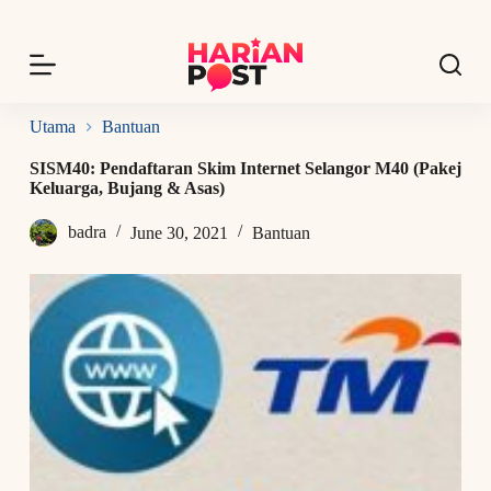
S
k
i
p
t
o
Utama
Bantuan
c
o
SISM40: Pendaftaran Skim Internet Selangor M40 (Pakej
n
Keluarga, Bujang & Asas)
t
e
badra
June 30, 2021
Bantuan
n
t