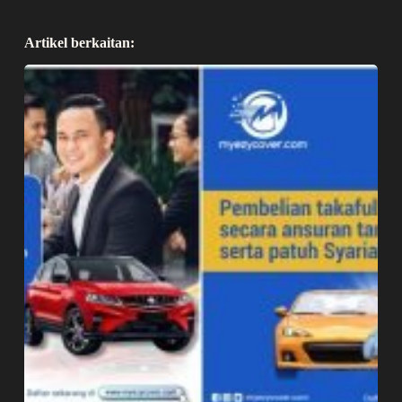
Artikel berkaitan: