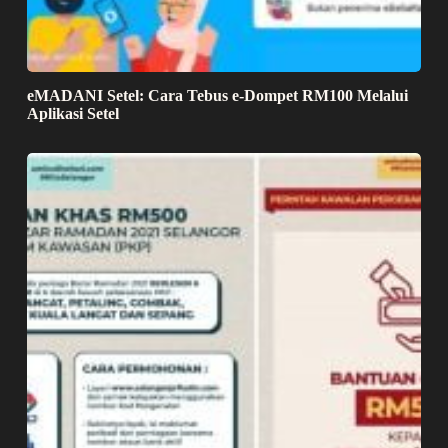
eMADANI Setel: Cara Tebus e-Dompet RM100 Melalui
Aplikasi Setel