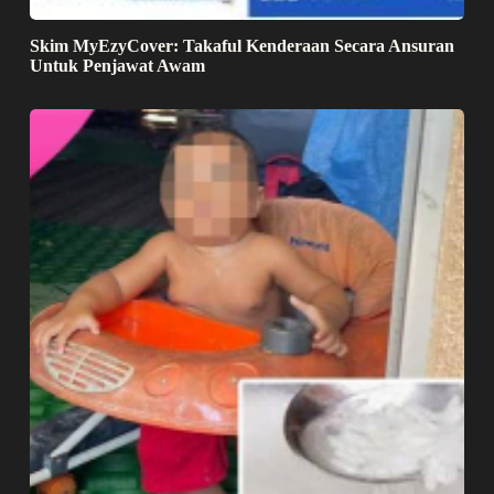
Skim MyEzyCover: Takaful Kenderaan Secara Ansuran
Untuk Penjawat Awam