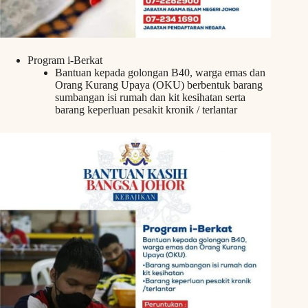
Program i-Berkat
Bantuan kepada golongan B40, warga emas dan
Orang Kurang Upaya (OKU) berbentuk barang
sumbangan isi rumah dan kit kesihatan serta
barang keperluan pesakit kronik / terlantar