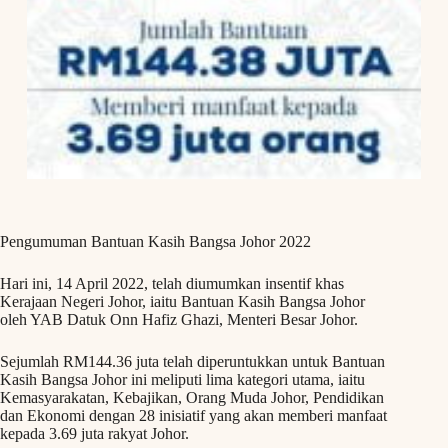
Pengumuman Bantuan Kasih Bangsa Johor 2022
Hari ini, 14 April 2022, telah diumumkan insentif khas
Kerajaan Negeri Johor, iaitu Bantuan Kasih Bangsa Johor
oleh YAB Datuk Onn Hafiz Ghazi, Menteri Besar Johor.
Sejumlah RM144.36 juta telah diperuntukkan untuk Bantuan
Kasih Bangsa Johor ini meliputi lima kategori utama, iaitu
Kemasyarakatan, Kebajikan, Orang Muda Johor, Pendidikan
dan Ekonomi dengan 28 inisiatif yang akan memberi manfaat
kepada 3.69 juta rakyat Johor.