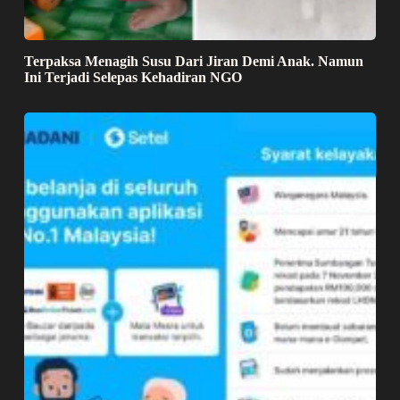
Terpaksa Menagih Susu Dari Jiran Demi Anak. Namun
Ini Terjadi Selepas Kehadiran NGO