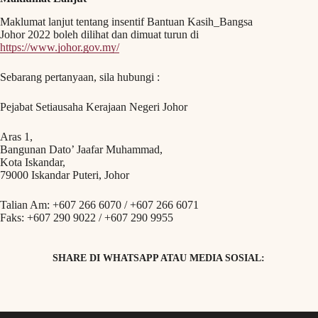
Maklumat lanjut tentang insentif Bantuan Kasih_Bangsa
Johor 2022 boleh dilihat dan dimuat turun di
https://www.johor.gov.my/
Sebarang pertanyaan, sila hubungi :
Pejabat Setiausaha Kerajaan Negeri Johor
Aras 1,
Bangunan Dato’ Jaafar Muhammad,
Kota Iskandar,
79000 Iskandar Puteri, Johor
Talian Am: +607 266 6070 / +607 266 6071
Faks: +607 290 9022 / +607 290 9955
SHARE DI WHATSAPP ATAU MEDIA SOSIAL: