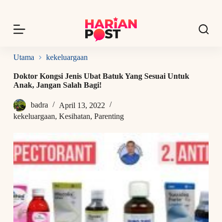
S
k
i
p
t
o
Utama
kekeluargaan
c
o
Doktor Kongsi Jenis Ubat Batuk Yang Sesuai Untuk
n
Anak, Jangan Salah Bagi!
t
e
badra
April 13, 2022
n
t
kekeluargaan
,
Kesihatan
,
Parenting