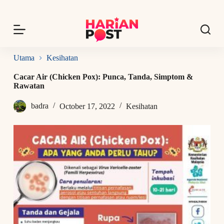
S
k
i
p
t
o
Utama
Kesihatan
c
o
Cacar Air (Chicken Pox): Punca, Tanda, Simptom &
n
Rawatan
t
e
badra
October 17, 2022
Kesihatan
n
t