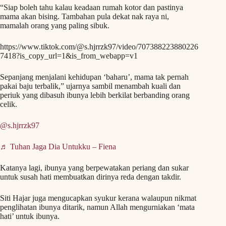
“Siap boleh tahu kalau keadaan rumah kotor dan pastinya
mama akan bising. Tambahan pula dekat nak raya ni,
mamalah orang yang paling sibuk.
https://www.tiktok.com/@s.hjrrzk97/video/707388223880226
7418?is_copy_url=1&is_from_webapp=v1
Sepanjang menjalani kehidupan ‘baharu’, mama tak pernah
pakai baju terbalik,” ujarnya sambil menambah kuali dan
periuk yang dibasuh ibunya lebih berkilat berbanding orang
celik.
@s.hjrrzk97
♬ Tuhan Jaga Dia Untukku – Fiena
Katanya lagi, ibunya yang berpewatakan periang dan sukar
untuk susah hati membuatkan dirinya reda dengan takdir.
Siti Hajar juga mengucapkan syukur kerana walaupun nikmat
penglihatan ibunya ditarik, namun Allah mengurniakan ‘mata
hati’ untuk ibunya.