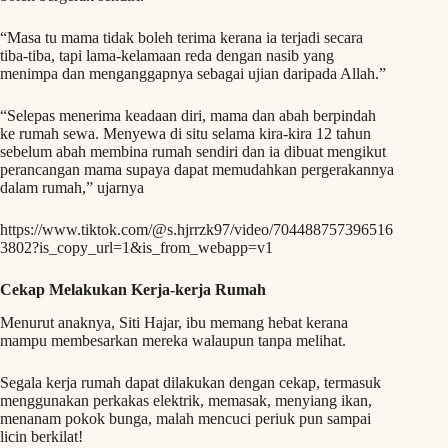
“Masa tu mama tidak boleh terima kerana ia terjadi secara
tiba-tiba, tapi lama-kelamaan reda dengan nasib yang
menimpa dan menganggapnya sebagai ujian daripada Allah.”
“Selepas menerima keadaan diri, mama dan abah berpindah
ke rumah sewa. Menyewa di situ selama kira-kira 12 tahun
sebelum abah membina rumah sendiri dan ia dibuat mengikut
perancangan mama supaya dapat memudahkan pergerakannya
dalam rumah,” ujarnya
https://www.tiktok.com/@s.hjrrzk97/video/704488757396516
3802?is_copy_url=1&is_from_webapp=v1
Cekap Melakukan Kerja-kerja Rumah
Menurut anaknya, Siti Hajar, ibu memang hebat kerana
mampu membesarkan mereka walaupun tanpa melihat.
Segala kerja rumah dapat dilakukan dengan cekap, termasuk
menggunakan perkakas elektrik, memasak, menyiang ikan,
menanam pokok bunga, malah mencuci periuk pun sampai
licin berkilat!