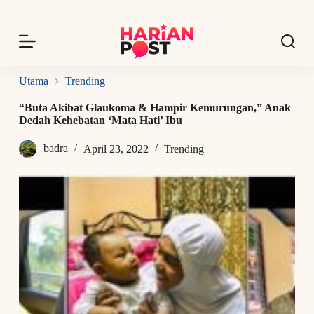
S
k
i
p
t
o
Utama
Trending
c
o
“Buta Akibat Glaukoma & Hampir Kemurungan,” Anak
n
Dedah Kehebatan ‘Mata Hati’ Ibu
t
e
badra
April 23, 2022
Trending
n
t