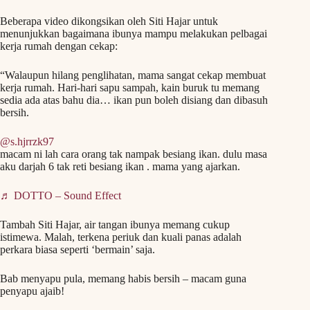
Beberapa video dikongsikan oleh Siti Hajar untuk
menunjukkan bagaimana ibunya mampu melakukan pelbagai
kerja rumah dengan cekap:
“Walaupun hilang penglihatan, mama sangat cekap membuat
kerja rumah. Hari-hari sapu sampah, kain buruk tu memang
sedia ada atas bahu dia… ikan pun boleh disiang dan dibasuh
bersih.
@s.hjrrzk97
macam ni lah cara orang tak nampak besiang ikan. dulu masa
aku darjah 6 tak reti besiang ikan . mama yang ajarkan.
♬ DOTTO – Sound Effect
Tambah Siti Hajar, air tangan ibunya memang cukup
istimewa. Malah, terkena periuk dan kuali panas adalah
perkara biasa seperti ‘bermain’ saja.
Bab menyapu pula, memang habis bersih – macam guna
penyapu ajaib!