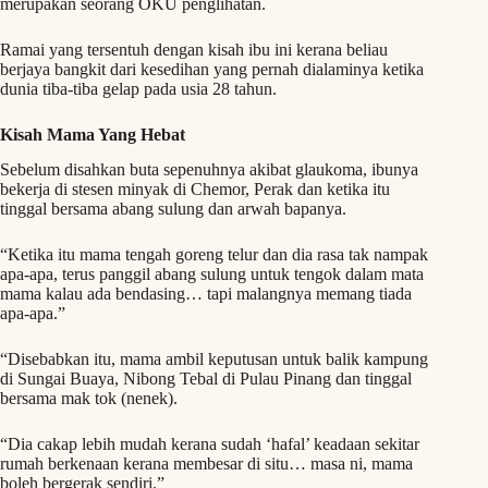
merupakan seorang OKU penglihatan.
Ramai yang tersentuh dengan kisah ibu ini kerana beliau
berjaya bangkit dari kesedihan yang pernah dialaminya ketika
dunia tiba-tiba gelap pada usia 28 tahun.
Kisah Mama Yang Hebat
Sebelum disahkan buta sepenuhnya akibat glaukoma, ibunya
bekerja di stesen minyak di Chemor, Perak dan ketika itu
tinggal bersama abang sulung dan arwah bapanya.
“Ketika itu mama tengah goreng telur dan dia rasa tak nampak
apa-apa, terus panggil abang sulung untuk tengok dalam mata
mama kalau ada bendasing… tapi malangnya memang tiada
apa-apa.”
“Disebabkan itu, mama ambil keputusan untuk balik kampung
di Sungai Buaya, Nibong Tebal di Pulau Pinang dan tinggal
bersama mak tok (nenek).
“Dia cakap lebih mudah kerana sudah ‘hafal’ keadaan sekitar
rumah berkenaan kerana membesar di situ… masa ni, mama
boleh bergerak sendiri.”